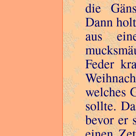
die Gäns
Dann holt
aus ein
mucksmäus
Feder kra
Weihnac
welches G
sollte. D
bevor er 
einen Ze