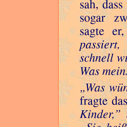
sah, dass
sogar z
sagte er
passier
schnell w
Was mein
Was wün
fragte da
Kinder,
a
Sie hei