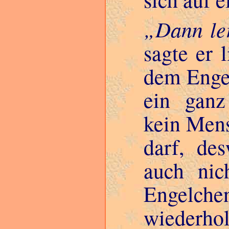
Dann le
sagte er 
dem Engel
ein ganz
kein Mens
darf, de
auch nic
Engelch
wiederhol