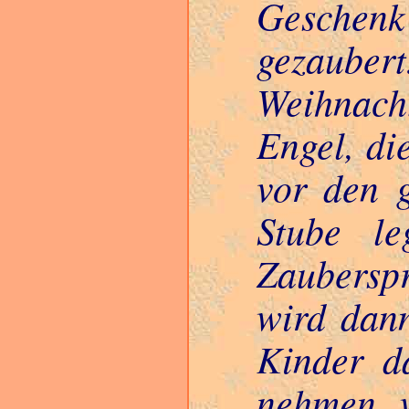
Geschen
gezaubert
Weihnac
Engel, di
vor den 
Stube le
Zaubers
wird dann
Kinder d
nehmen w