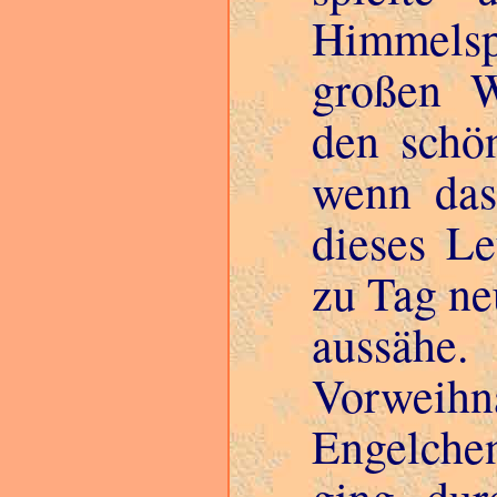
Himmelspa
großen W
den schön
wenn das
dieses L
zu Tag ne
aussähe
Vorweihn
Engelche