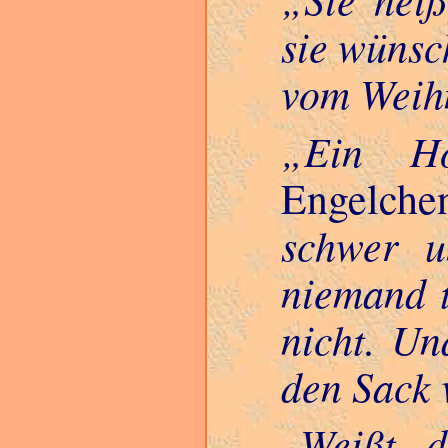
sie wünsc
vom Weih
Ein Hoc
Engelch
schwer u
niemand t
nicht. Un
den Sack
Weißt d