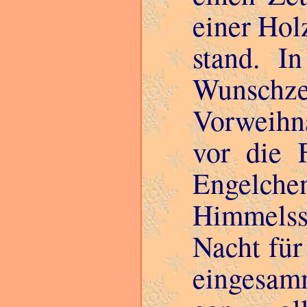
einer Hol
stand. I
Wunschzet
Vorweihn
vor die F
Engelch
Himmelss
Nacht für
eingesam