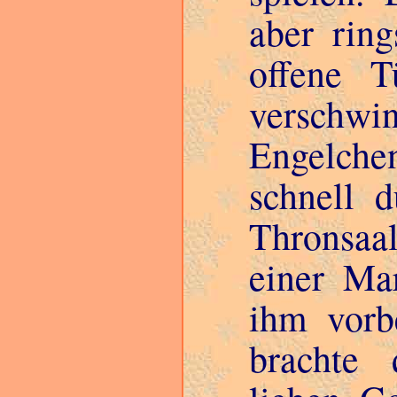
aber rin
offene T
verschw
Engelchen
schnell 
Thronsaal
einer Ma
ihm vorb
brachte