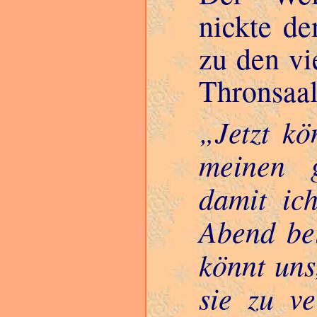
nickte de
zu den vi
Thronsaal
Jetzt k
meinen g
damit ich
Abend be
könnt uns
sie zu ver