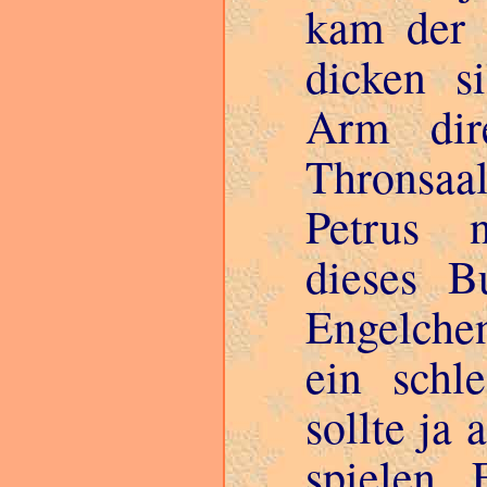
kam der 
dicken s
Arm dir
Thronsaal
Petrus n
dieses B
Engelchen
ein schl
sollte ja
spielen. 