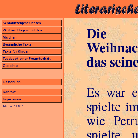
Schmunzelgeschichten
Die 
Weihnachtsgeschichten
Märchen
Weihnac
Besinnliche Texte
Texte für Kinder
das sein
Tagebuch einer Freundschaft
Gedichte
Gästebuch
Es war e
Kontakt
Impressum
spielte i
Abrufe: 11487
wie Petr
spielte