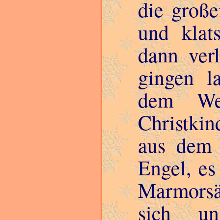
die große
und klat
dann verl
gingen l
dem Wei
Christkin
aus dem 
Engel, es
Marmorsä
sich un