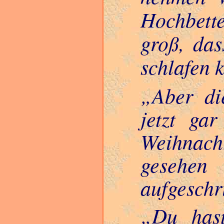
Hochbett
groß, da
schlafen 
Aber d
jetzt ga
Weihnach
gesehen
aufgeschr
Du hast