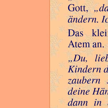
d
Gott,
ändern. I
Das klei
Atem an.
Du, lie
Kindern d
zaubern 
deine Hä
dann in 