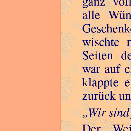
ganz vol
alle Wün
Geschenke
wischte 
Seiten d
war auf e
klappte e
zurück un
Wir sind 
Der Wei