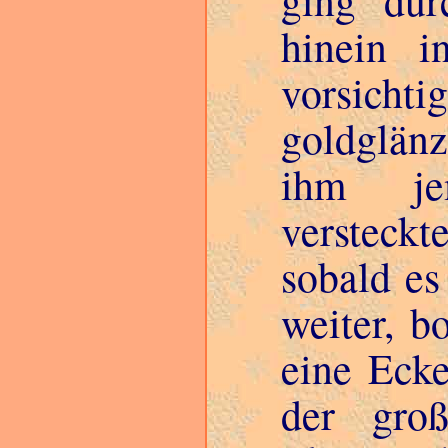
ging dur
hinein i
vorsichtig
goldglän
ihm je
versteck
sobald es
weiter, 
eine Ecke
der gro