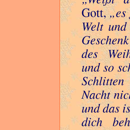
es 
Gott,
Welt und 
Geschenk
des Weih
und so sc
Schlitte
Nacht nic
und das i
dich beh