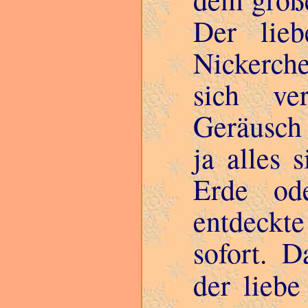
Der lieb
Nickerch
sich v
Geräusch
ja alles 
Erde od
entdeckte
sofort. D
der liebe