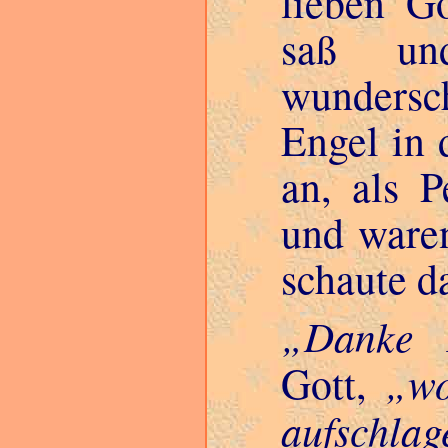
lieben G
saß un
wundersc
Engel in 
an, als P
und waren
schaute d
Danke P
wo
Gott,
aufschla