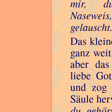
mir, du
Naseweis
gelauscht.
Das klein
ganz weit
aber das
liebe Got
und zog 
Säule her
du gehört