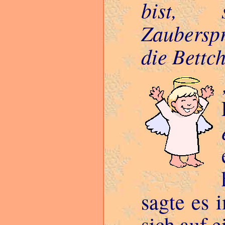
bist, 
Zauberspr
die Bettc
sagte es 
sich auf e