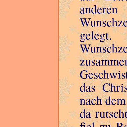
anderen 
Wunschze
gelegt.
Wunsch
zusammen
Geschwist
das Chri
nach dem 
da rutsch
fiel zu B