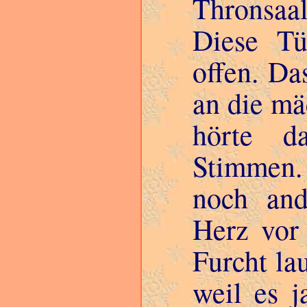
Thronsaal
Diese Tü
offen. Da
an die mä
hörte da
Stimmen.
noch and
Herz vor
Furcht la
weil es j