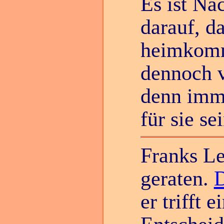
Es ist Na
darauf, d
heimkommt
dennoch 
denn imme
für sie se
Franks Le
geraten.
D
er trifft 