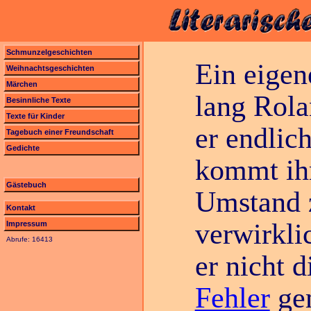
Schmunzelgeschichten
Ein eigene
Weihnachtsgeschichten
Märchen
lang Rol
Besinnliche Texte
Texte für Kinder
er endlic
Tagebuch einer Freundschaft
Gedichte
kommt ihm
Gästebuch
Umstand z
Kontakt
verwirkli
Impressum
Abrufe: 16413
er nicht 
Fehler
gem