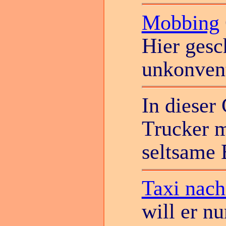
Mobbing
Hier gesc
unkonvent
In dieser
Trucker m
seltsame 
Taxi nac
will er n