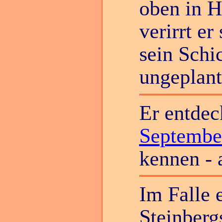
oben in H
verirrt er
sein Schi
ungeplant
Er entdec
September
kennen - 
Im Falle 
Steinber