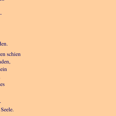
-
den.
ren schien
nden,
 ein
n
tes
-
Seele.