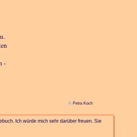
u.
ten
h -
©
Petra Koch
ebuch. Ich würde mich sehr darüber freuen. Sie