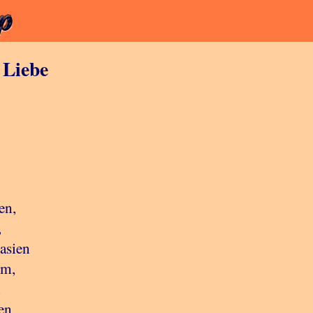
 Liebe
en,
,
asien
um,
n
en